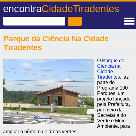
encontra
CidadeTiradentes
Parque da Ciência Na Cidade
Tiradentes
O
Parque da
Ciência na
Cidade
Tiradentes
, faz
parte do
Programa 100
Parques, um
projeto lançado
pela Prefeitura,
por meio da
Secretaria do
Verde e Meio
Ambiente, para
ampliar o número de áreas verdes.