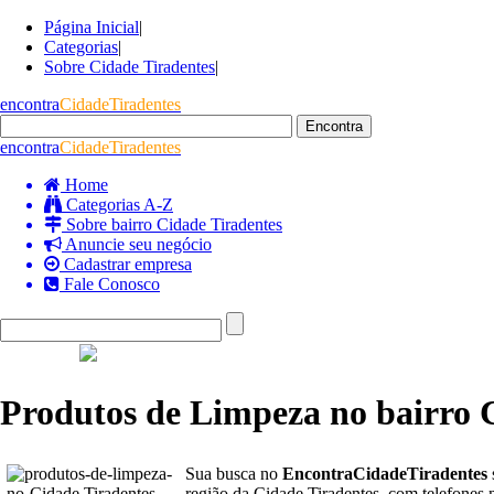
Página Inicial
|
Categorias
|
Sobre Cidade Tiradentes
|
encontra
CidadeTiradentes
encontra
CidadeTiradentes
Home
Categorias A-Z
Sobre bairro Cidade Tiradentes
Anuncie seu negócio
Cadastrar empresa
Fale Conosco
Produtos de Limpeza no bairro 
Sua busca no
EncontraCidadeTiradentes
região da Cidade Tiradentes, com telefones 