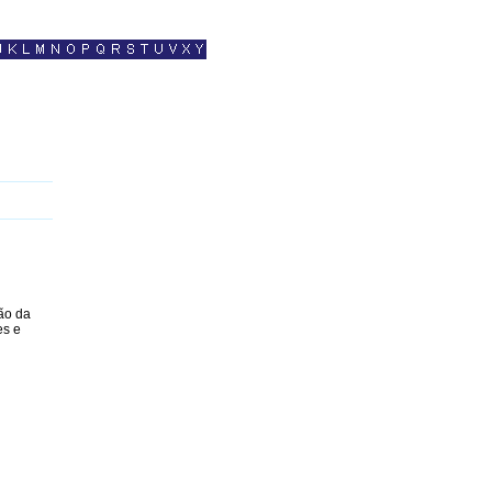
ão da
es e