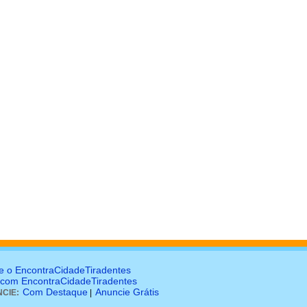
e o EncontraCidadeTiradentes
 com EncontraCidadeTiradentes
Com Destaque
Anuncie Grátis
CIE:
|