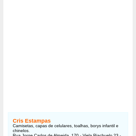
Cris Estampas
Camisetas, capas de celulares, toalhas, borys infantil e
chinelos.
Rua Jorge Carlos de Almeida, 170 - Viela Riachuelo 23 -