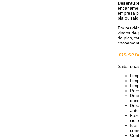
Desentup
encanamen
empresa pr
pia ou ral
Em residê
vindos de 
de pias, t
escoamento
Os ser
Saiba quai
Limp
Limp
Limp
Reco
Dese
dese
Dese
ante
Faze
sist
Iden
como
Cont