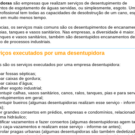
idoras
são empresas que realizam serviços de desentupimento de
tos de esgotamento de águas servidas, ou simplesmente, esgoto. U
ofissional tem todas as capacidades de desobstrução de um cano, es
o em muito menos tempo.
ncias, os serviços mais comuns são os desentupimentos de encaname
pias, tanques e vasos sanitários. Nas empresas, a diversidade é maior
anques e vasos sanitários, também são desentupidos encanamentos de
 de processos industriais.
viços executados por uma desentupidora
s são os serviços executados por uma empresa desentupidora:
ar fossas sépticas;
ar caixas de gordura;
ar caixas d’água;
lher esgoto industrial;
ntupir calhas, vasos sanitários, canos, ralos, tanques, pias e para ser
ntupimentos em geral;
ntupir bueiros (algumas desentupidoras realizam esse serviço - infor
s);
r grandes consertos em prédios, empresas e condomínios, relacionad
ema hidráulico;
tificar vazamentos e fazer consertos (algumas desentupidoras agem
 caça-vazamentos e realizam esse serviço - informe-se antes);
rolar pragas urbanas (algumas desentupidoras são também dedetizad