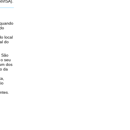
ANVISA).
 quando
 do
o local
al do
e São
 o seu
 um dos
io da
ta,
io
ntes.