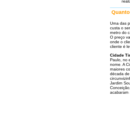
real
Quanto
Uma das pr
custa o se
metro do c
O preço va
onde o cli
cliente é 
Cidade Ti
Paulo, no 
nome. A Ci
maiores co
década de 
circunvizi
Jardim Sou
Conceição,
acabaram a