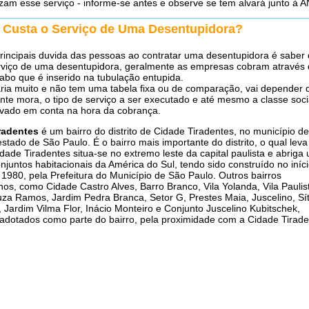
izam esse serviço - informe-se antes e observe se tem alvará junto à 
 Custa o Serviço de Uma Desentupidora?
incipais duvida das pessoas ao contratar uma desentupidora é saber
rviço de uma desentupidora, geralmente as empresas cobram através
abo que é inserido na tubulação entupida.
ria muito e não tem uma tabela fixa ou de comparação, vai depender d
ente mora, o tipo de serviço a ser executado e até mesmo a classe soci
levado em conta na hora da cobrança.
radentes
é um bairro do distrito de Cidade Tiradentes, no município d
estado de São Paulo. É o bairro mais importante do distrito, o qual leva
dade Tiradentes situa-se no extremo leste da capital paulista e abriga
njuntos habitacionais da América do Sul, tendo sido construído no iníc
1980, pela Prefeitura do Município de São Paulo. Outros bairros
nhos, como Cidade Castro Alves, Barro Branco, Vila Yolanda, Vila Paulis
za Ramos, Jardim Pedra Branca, Setor G, Prestes Maia, Juscelino, Sít
 Jardim Vilma Flor, Inácio Monteiro e Conjunto Juscelino Kubitschek,
dotados como parte do bairro, pela proximidade com a Cidade Tirade