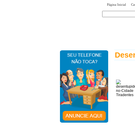
|
Página Inicial
Ca
encontr
Desen