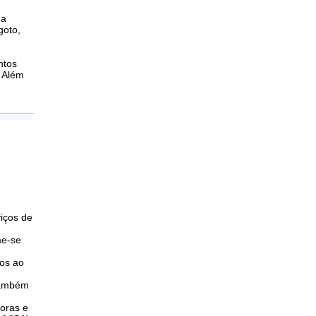
ma
goto,
ntos
. Além
viços de
me-se
os ao
 também
oras e