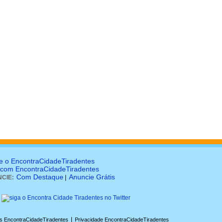
e o EncontraCidadeTiradentes
 com EncontraCidadeTiradentes
Com Destaque
Anuncie Grátis
CIE:
|
|
s EncontraCidadeTiradentes
Privacidade EncontraCidadeTiradentes