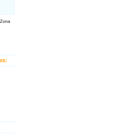
 Zona
es: