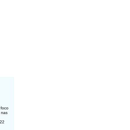
 foco
 nas
522