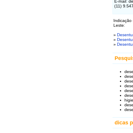
E-mail: d
(11) 9.54
Indicação
Leste:
»
Desentu
»
Desentup
»
Desentu
Pesqui
dese
dese
dese
dese
dese
dese
higi
dese
dese
dicas 