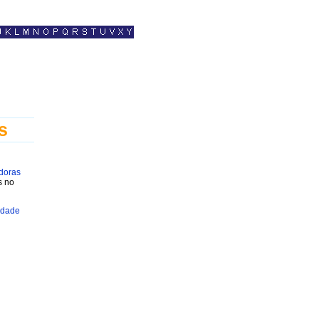
s
doras
s no
idade