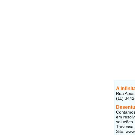
A Infini
Rua Apóst
(11) 3442
Desentu
Contamos 
em resolv
soluções.
Travessa 
Site: www