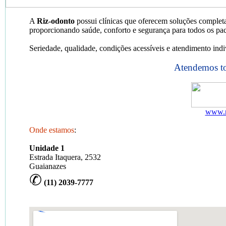
A
Riz-odonto
possui clínicas que oferecem soluções complet
proporcionando saúde, conforto e segurança para todos os pac
Seriedade, qualidade, condições acessíveis e atendimento in
Atendemos to
www.r
Onde estamos
:
Unidade 1
Estrada Itaquera, 2532
Guaianazes
✆
(11) 2039-7777