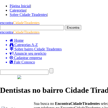
Página Inicial
|
Categorias
|
Sobre Cidade Tiradentes
|
encontra
CidadeTiradentes
encontra
CidadeTiradentes
Home
Categorias A-Z
Sobre bairro Cidade Tiradentes
Anuncie seu negócio
Cadastrar empresa
Fale Conosco
Dentistas no bairro Cidade Tira
Sua busca no
EncontraCidadeTiradentes
sele
com telefones no EncontraCidadeTiradentes e loc