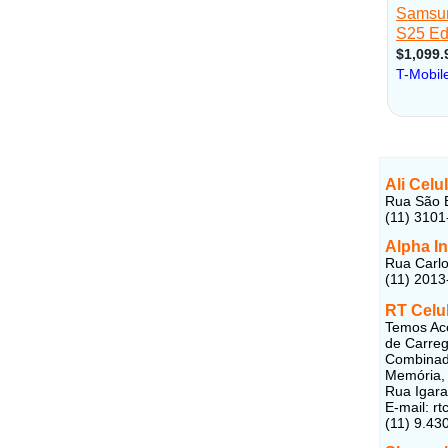
Ali Celu
Rua São B
(11) 3101
Alpha In
Rua Carlos
(11) 2013
RT Celul
Temos Ace
de Carreg
Combinada
Memória, 
Rua Igara
E-mail: r
(11) 9.43