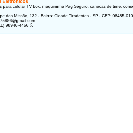
l Eletrônicos
s para celular TV box, maquininha Pag Seguro, canecas de time, cons
pe das Missão, 132 - Bairro: Cidade Tiradentes - SP - CEP: 08485-010
j475886@gmail.com
(11) 98946-4456