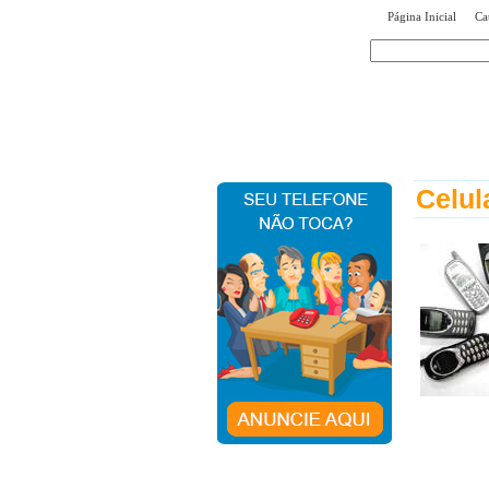
|
Página Inicial
Ca
encontr
Celul