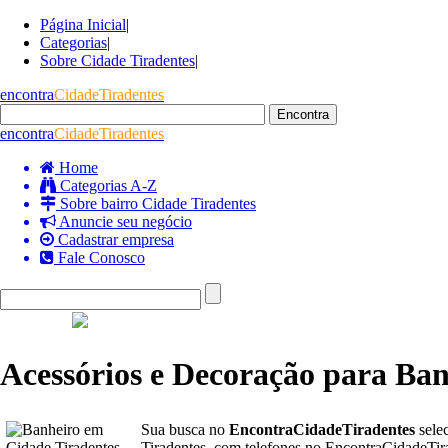
Página Inicial
|
Categorias
|
Sobre Cidade Tiradentes
|
encontra
CidadeTiradentes
encontra
CidadeTiradentes
Home
Categorias A-Z
Sobre bairro Cidade Tiradentes
Anuncie seu negócio
Cadastrar empresa
Fale Conosco
Acessórios e Decoração para Ban
Sua busca no
EncontraCidadeTiradentes
sele
Tiradentes, com telefones no EncontraCidadeTira