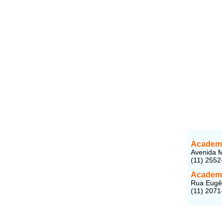
Academi
Avenida M
(11) 2552
Academi
Rua Eugên
(11) 2071