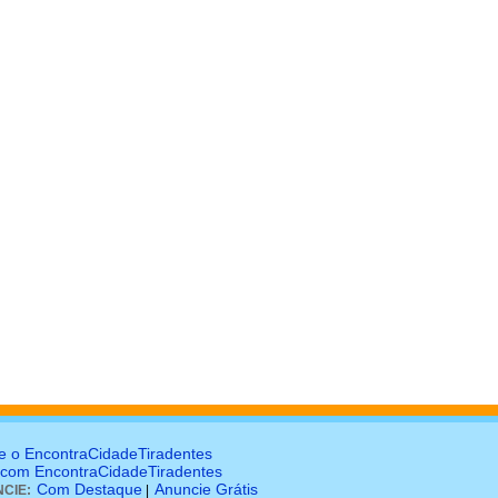
e o EncontraCidadeTiradentes
 com EncontraCidadeTiradentes
Com Destaque
Anuncie Grátis
CIE:
|