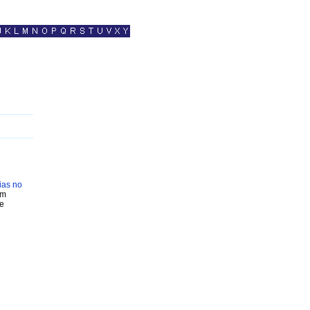
as no
om
 e